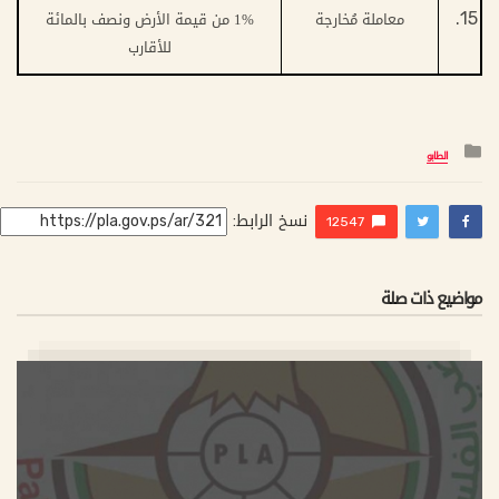
15.
معاملة مُخارجة
1% من قيمة الأرض ونصف بالمائة
للأقارب
التصنيف
الطابو
:
نسخ الرابط:
12547
مواضيع ذات صلة