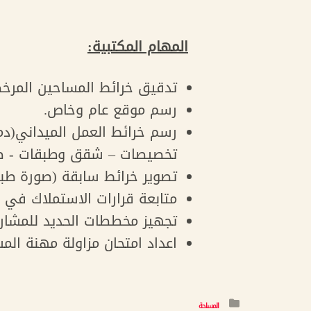
المهام المكتبية:
تدقيق خرائط المساحين المرخ
رسم موقع عام وخاص.
رسم خرائط العمل الميداني(دم
تخصيصات – شقق وطبقات - صي
تصوير خرائط سابقة (صورة طبق
متابعة قرارات الاستملاك في 
تجهيز مخططات الحديد للمشار
اعداد امتحان مزاولة مهنة ا
التصنيف
المساحة