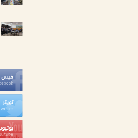
فيس ب
cebook
تويتر
twitter
يوتيوب
outube