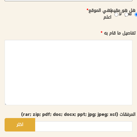
لا
هل هو مقيم في الموقع
*
نعم
لا
اعلم
تفاصيل ما قام به
*
المرفقات (rar; zip; pdf; doc; docx; ppt; jpg; jpeg; xcl)
اختر