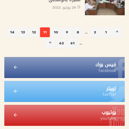
28 يوليو, 2022
صفحة
14
13
12
11
10
9
8
…
2
1
11
من
62
61
…
613
فيس بوك
facebook
تويتر
twitter
يوتيوب
youtube